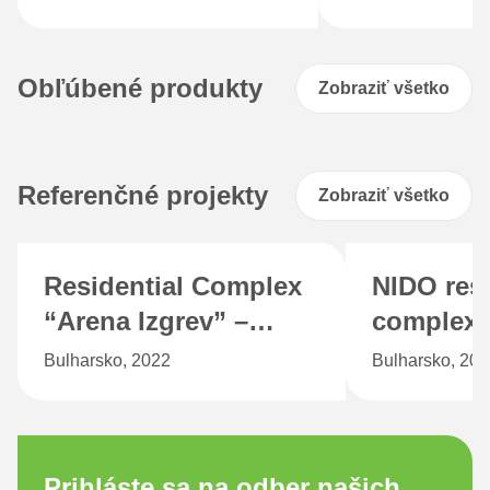
nájdete online
Obľúbené produkty
Zobraziť všetko
Referenčné projekty
Zobraziť všetko
Residential Complex
NIDO resi
“Arena Izgrev” –
complex, 
Burgas
Bulgaria
Bulharsko, 2022
Bulharsko, 20
Prihláste sa na odber našich