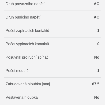
Druh provozního napětí
AC
Druh budícího napětí
AC
Počet zapínacích kontaktů
1
Počet vypínacích kontaktů
0
Posuvník pro ruční spínač
No
Počet modulů
1
Zabudovaná hloubka [mm]
67.5
Věstavěná hloubka
No