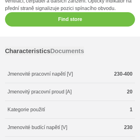
ventilací, čerpadel a dalších zařízení. Optický indikátor na
přední straně signalizuje pozici spínacího obvodu.
Find store
Characteristics
Documents
Jmenovité pracovní napětí [V]
230-400
Jmenovitý pracovní proud [A]
20
Kategorie použití
1
Jmenovité budící napětí [V]
230