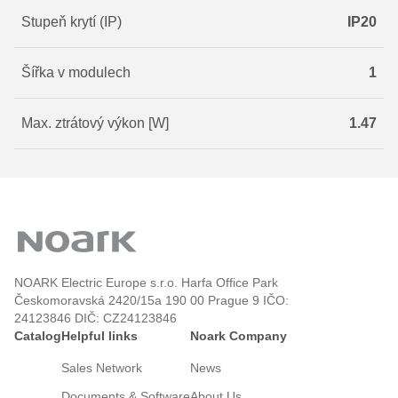
Stupeň krytí (IP)
IP20
Šířka v modulech
1
Max. ztrátový výkon [W]
1.47
NOARK Electric Europe s.r.o. Harfa Office Park
Českomoravská 2420/15a 190 00 Prague 9 IČO:
24123846 DIČ: CZ24123846
Catalog
Helpful links
Noark Company
Sales Network
News
Documents & Software
About Us