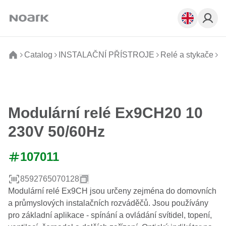
Catalog
INSTALAČNÍ PŘÍSTROJE
Relé a stykače
M
Modulární relé Ex9CH20 10
230V 50/60Hz
107011
8592765070128
Modulární relé Ex9CH jsou určeny zejména do domovních
a průmyslových instalačních rozváděčů. Jsou používány
pro základní aplikace - spínání a ovládání svítidel, topení,