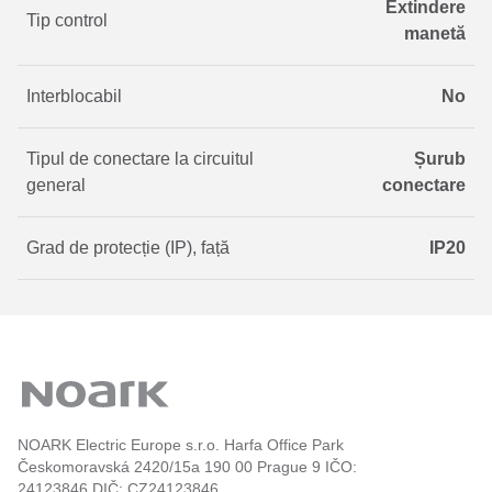
Extindere
Tip control
manetă
Interblocabil
No
Tipul de conectare la circuitul
Șurub
general
conectare
Grad de protecție (IP), față
IP20
NOARK Electric Europe s.r.o. Harfa Office Park
Českomoravská 2420/15a 190 00 Prague 9 IČO:
24123846 DIČ: CZ24123846